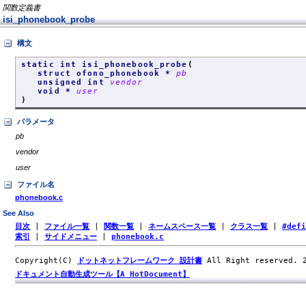
関数定義書
isi_phonebook_probe
構文
static int isi_phonebook_probe
(
struct ofono_phonebook *
pb
unsigned int
vendor
void *
user
)
パラメータ
pb
vendor
user
ファイル名
phonebook.c
See Also
目次
|
ファイル一覧
|
関数一覧
|
ネームスペース一覧
|
クラス一覧
|
#def
索引
|
サイドメニュー
|
phonebook.c
Copyright(C)
ドットネットフレームワーク 設計書
All Right reserved.
ドキュメント自動生成ツール【A HotDocument】