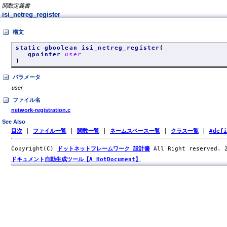
関数定義書
isi_netreg_register
構文
static gboolean isi_netreg_register
(
gpointer
user
)
パラメータ
user
ファイル名
network-registration.c
See Also
目次
|
ファイル一覧
|
関数一覧
|
ネームスペース一覧
|
クラス一覧
|
#def
Copyright(C)
ドットネットフレームワーク 設計書
All Right reserved.
ドキュメント自動生成ツール【A HotDocument】