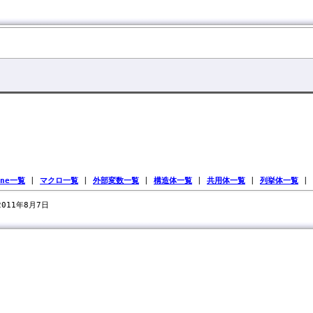
ine一覧
|
マクロ一覧
|
外部変数一覧
|
構造体一覧
|
共用体一覧
|
列挙体一覧
|
 2011年8月7日