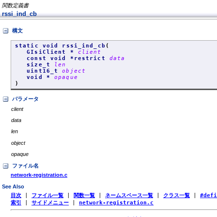
関数定義書
rssi_ind_cb
構文
static void rssi_ind_cb
(
GIsiClient *
client
const void *restrict
data
size_t
len
uint16_t
object
void *
opaque
)
パラメータ
client
data
len
object
opaque
ファイル名
network-registration.c
See Also
目次
|
ファイル一覧
|
関数一覧
|
ネームスペース一覧
|
クラス一覧
|
#def
索引
|
サイドメニュー
|
network-registration.c