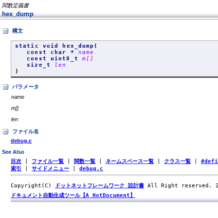
関数定義書
hex_dump
構文
static void hex_dump
(
const char *
name
const uint8_t
m[]
size_t
len
)
パラメータ
name
m[]
len
ファイル名
debug.c
See Also
目次
|
ファイル一覧
|
関数一覧
|
ネームスペース一覧
|
クラス一覧
|
#def
索引
|
サイドメニュー
|
debug.c
Copyright(C)
ドットネットフレームワーク 設計書
All Right reserved.
ドキュメント自動生成ツール【A HotDocument】