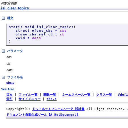
関数定義書
isi_clear_topics
構文
static void isi_clear_topics
(
struct ofono_cbs *
cbs
ofono_cbs_set_cb_t
cb
void *
data
)
パラメータ
cbs
cb
data
ファイル名
cbs.c
See Also
目次
|
ファイル一覧
|
関数一覧
|
ネームスペース一覧
|
クラス一覧
|
#def
索引
|
サイドメニュー
|
cbs.c
Copyright(C)
ドットネットフレームワーク 設計書
All Right reserved.
ドキュメント自動生成ツール【A HotDocument】