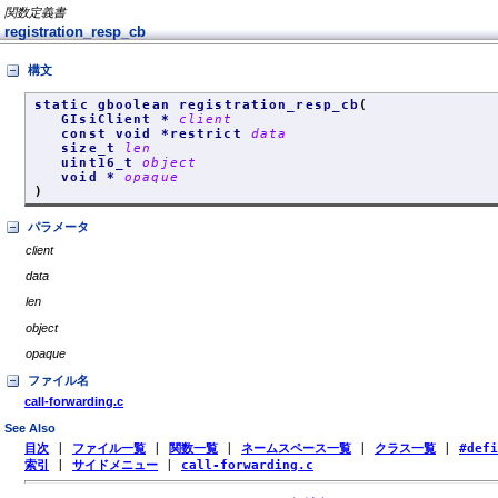
関数定義書
registration_resp_cb
構文
static gboolean registration_resp_cb
(
GIsiClient *
client
const void *restrict
data
size_t
len
uint16_t
object
void *
opaque
)
パラメータ
client
data
len
object
opaque
ファイル名
call-forwarding.c
See Also
目次
|
ファイル一覧
|
関数一覧
|
ネームスペース一覧
|
クラス一覧
|
#def
索引
|
サイドメニュー
|
call-forwarding.c