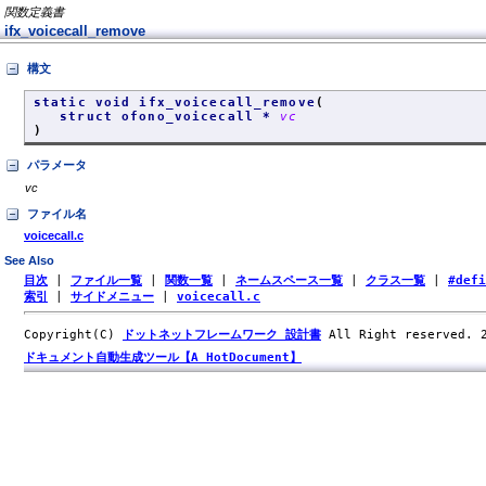
関数定義書
ifx_voicecall_remove
構文
static void ifx_voicecall_remove
(
struct ofono_voicecall *
vc
)
パラメータ
vc
ファイル名
voicecall.c
See Also
目次
|
ファイル一覧
|
関数一覧
|
ネームスペース一覧
|
クラス一覧
|
#def
索引
|
サイドメニュー
|
voicecall.c
Copyright(C)
ドットネットフレームワーク 設計書
All Right reserved.
ドキュメント自動生成ツール【A HotDocument】