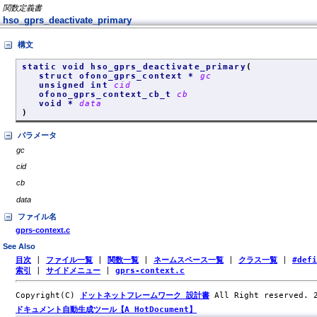
関数定義書
hso_gprs_deactivate_primary
構文
static void hso_gprs_deactivate_primary
(
struct ofono_gprs_context *
gc
unsigned int
cid
ofono_gprs_context_cb_t
cb
void *
data
)
パラメータ
gc
cid
cb
data
ファイル名
gprs-context.c
See Also
目次
|
ファイル一覧
|
関数一覧
|
ネームスペース一覧
|
クラス一覧
|
#def
索引
|
サイドメニュー
|
gprs-context.c
Copyright(C)
ドットネットフレームワーク 設計書
All Right reserved.
ドキュメント自動生成ツール【A HotDocument】