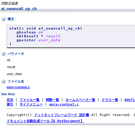
関数定義書
at_owancall_up_cb
構文
static void at_owancall_up_cb
(
gboolean
ok
GAtResult *
result
gpointer
user_data
)
パラメータ
ok
result
user_data
ファイル名
gprs-context.c
See Also
目次
|
ファイル一覧
|
関数一覧
|
ネームスペース一覧
|
クラス一覧
|
#def
索引
|
サイドメニュー
|
gprs-context.c
Copyright(C)
ドットネットフレームワーク 設計書
All Right reserved.
ドキュメント自動生成ツール【A HotDocument】