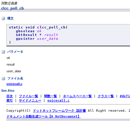
関数定義書
clcc_poll_cb
構文
static void clcc_poll_cb
(
gboolean
ok
GAtResult *
result
gpointer
user_data
)
パラメータ
ok
result
user_data
ファイル名
voicecall.c
See Also
目次
|
ファイル一覧
|
関数一覧
|
ネームスペース一覧
|
クラス一覧
|
#def
索引
|
サイドメニュー
|
voicecall.c
Copyright(C)
ドットネットフレームワーク 設計書
All Right reserved.
ドキュメント自動生成ツール【A HotDocument】