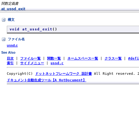
関数定義書
at_ussd_exit
構文
void at_ussd_exit
()
ファイル名
ussd.c
See Also
目次
|
ファイル一覧
|
関数一覧
|
ネームスペース一覧
|
クラス一覧
|
#def
索引
|
サイドメニュー
|
ussd.c
Copyright(C)
ドットネットフレームワーク 設計書
All Right reserved.
ドキュメント自動生成ツール【A HotDocument】