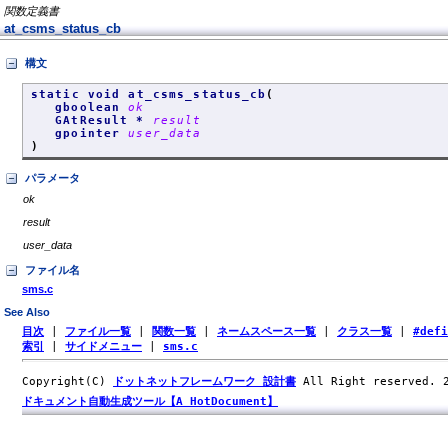
関数定義書
at_csms_status_cb
構文
static void at_csms_status_cb
(
gboolean
ok
GAtResult *
result
gpointer
user_data
)
パラメータ
ok
result
user_data
ファイル名
sms.c
See Also
目次
|
ファイル一覧
|
関数一覧
|
ネームスペース一覧
|
クラス一覧
|
#def
索引
|
サイドメニュー
|
sms.c
Copyright(C)
ドットネットフレームワーク 設計書
All Right reserved.
ドキュメント自動生成ツール【A HotDocument】