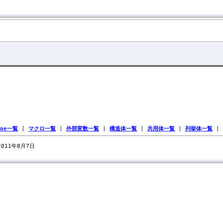
ine一覧
|
マクロ一覧
|
外部変数一覧
|
構造体一覧
|
共用体一覧
|
列挙体一覧
|
 2011年8月7日