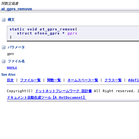
関数定義書
at_gprs_remove
構文
static void at_gprs_remove
(
struct ofono_gprs *
gprs
)
パラメータ
gprs
ファイル名
gprs.c
See Also
目次
|
ファイル一覧
|
関数一覧
|
ネームスペース一覧
|
クラス一覧
|
#def
Copyright(C)
ドットネットフレームワーク 設計書
All Right reserved.
ドキュメント自動生成ツール【A HotDocument】