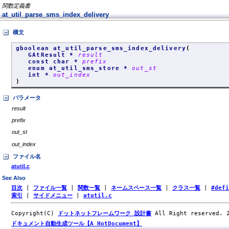
関数定義書
at_util_parse_sms_index_delivery
構文
gboolean at_util_parse_sms_index_delivery
(
GAtResult *
result
const char *
prefix
enum at_util_sms_store *
out_st
int *
out_index
)
パラメータ
result
prefix
out_st
out_index
ファイル名
atutil.c
See Also
目次
|
ファイル一覧
|
関数一覧
|
ネームスペース一覧
|
クラス一覧
|
#def
索引
|
サイドメニュー
|
atutil.c
Copyright(C)
ドットネットフレームワーク 設計書
All Right reserved.
ドキュメント自動生成ツール【A HotDocument】