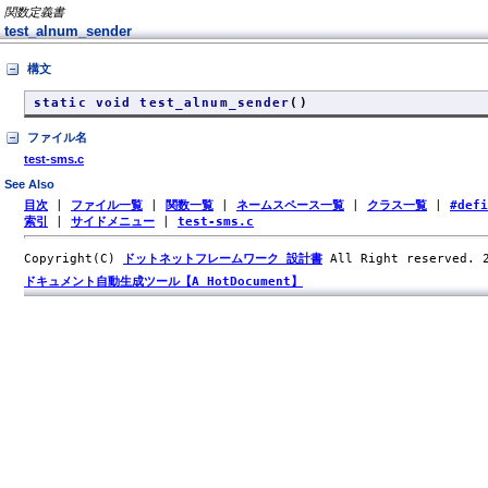
関数定義書
test_alnum_sender
構文
static void test_alnum_sender
()
ファイル名
test-sms.c
See Also
目次
|
ファイル一覧
|
関数一覧
|
ネームスペース一覧
|
クラス一覧
|
#def
索引
|
サイドメニュー
|
test-sms.c
Copyright(C)
ドットネットフレームワーク 設計書
All Right reserved.
ドキュメント自動生成ツール【A HotDocument】