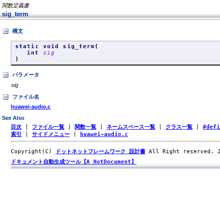
関数定義書
sig_term
構文
static void sig_term
(
int
sig
)
パラメータ
sig
ファイル名
huawei-audio.c
See Also
目次
|
ファイル一覧
|
関数一覧
|
ネームスペース一覧
|
クラス一覧
|
#def
索引
|
サイドメニュー
|
huawei-audio.c
Copyright(C)
ドットネットフレームワーク 設計書
All Right reserved.
ドキュメント自動生成ツール【A HotDocument】