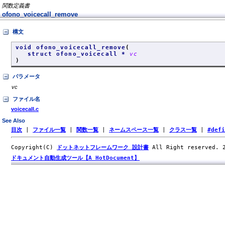
関数定義書
ofono_voicecall_remove
構文
void ofono_voicecall_remove
(
struct ofono_voicecall *
vc
)
パラメータ
vc
ファイル名
voicecall.c
See Also
目次
|
ファイル一覧
|
関数一覧
|
ネームスペース一覧
|
クラス一覧
|
#def
Copyright(C)
ドットネットフレームワーク 設計書
All Right reserved.
ドキュメント自動生成ツール【A HotDocument】