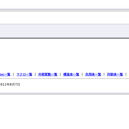
ine一覧
|
マクロ一覧
|
外部変数一覧
|
構造体一覧
|
共用体一覧
|
列挙体一覧
|
 2011年8月7日