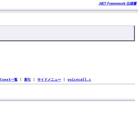
.NET Framework 仕様書
Const一覧
|
索引
|
サイドメニュー
|
voicecall.c