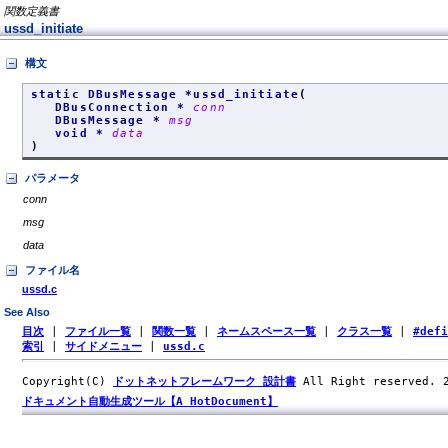
関数定義書
ussd_initiate
構文
static DBusMessage *ussd_initiate
(
DBusConnection *
conn
DBusMessage *
msg
void *
data
)
パラメータ
conn
msg
data
ファイル名
ussd.c
See Also
目次
|
ファイル一覧
|
関数一覧
|
ネームスペース一覧
|
クラス一覧
|
#def
索引
|
サイドメニュー
|
ussd.c
Copyright(C)
ドットネットフレームワーク 設計書
All Right reserved.
ドキュメント自動生成ツール【A HotDocument】