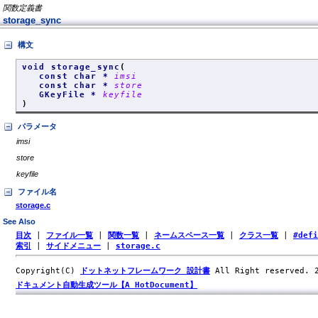
関数定義書
storage_sync
構文
void storage_sync
(
const char *
imsi
const char *
store
GKeyFile *
keyfile
)
パラメータ
imsi
store
keyfile
ファイル名
storage.c
See Also
目次
|
ファイル一覧
|
関数一覧
|
ネームスペース一覧
|
クラス一覧
|
#def
索引
|
サイドメニュー
|
storage.c
Copyright(C)
ドットネットフレームワーク 設計書
All Right reserved.
ドキュメント自動生成ツール【A HotDocument】