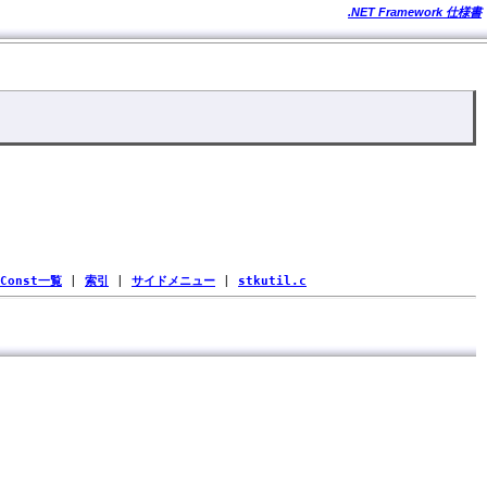
.NET Framework 仕様書
Const一覧
|
索引
|
サイドメニュー
|
stkutil.c