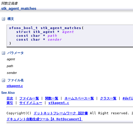
関数定義書
stk_agent_matches
構文
ofono_bool_t stk_agent_matches
(
struct stk_agent *
agent
const char *
path
const char *
sender
)
パラメータ
agent
path
sender
ファイル名
stkagent.c
See Also
目次
|
ファイル一覧
|
関数一覧
|
ネームスペース一覧
|
クラス一覧
|
#def
索引
|
サイドメニュー
|
stkagent.c
Copyright(C)
ドットネットフレームワーク 設計書
All Right reserved.
ドキュメント自動生成ツール【A HotDocument】