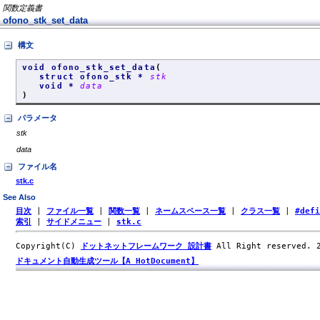
関数定義書
ofono_stk_set_data
構文
void ofono_stk_set_data
(
struct ofono_stk *
stk
void *
data
)
パラメータ
stk
data
ファイル名
stk.c
See Also
目次
|
ファイル一覧
|
関数一覧
|
ネームスペース一覧
|
クラス一覧
|
#def
索引
|
サイドメニュー
|
stk.c
Copyright(C)
ドットネットフレームワーク 設計書
All Right reserved.
ドキュメント自動生成ツール【A HotDocument】