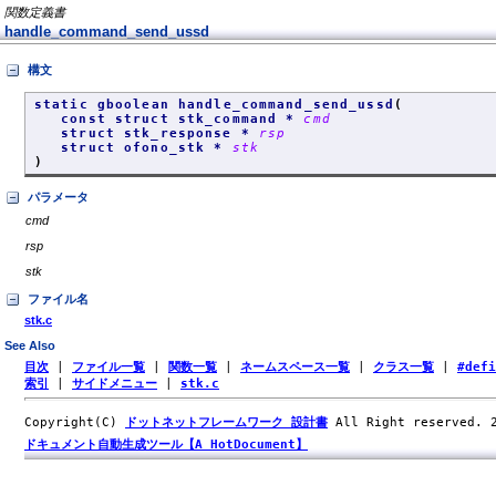
関数定義書
handle_command_send_ussd
構文
static gboolean handle_command_send_ussd
(
const struct stk_command *
cmd
struct stk_response *
rsp
struct ofono_stk *
stk
)
パラメータ
cmd
rsp
stk
ファイル名
stk.c
See Also
目次
|
ファイル一覧
|
関数一覧
|
ネームスペース一覧
|
クラス一覧
|
#def
索引
|
サイドメニュー
|
stk.c
Copyright(C)
ドットネットフレームワーク 設計書
All Right reserved.
ドキュメント自動生成ツール【A HotDocument】