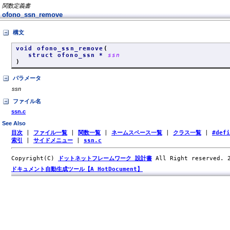
関数定義書
ofono_ssn_remove
構文
void ofono_ssn_remove
(
struct ofono_ssn *
ssn
)
パラメータ
ssn
ファイル名
ssn.c
See Also
目次
|
ファイル一覧
|
関数一覧
|
ネームスペース一覧
|
クラス一覧
|
#def
索引
|
サイドメニュー
|
ssn.c
Copyright(C)
ドットネットフレームワーク 設計書
All Right reserved.
ドキュメント自動生成ツール【A HotDocument】