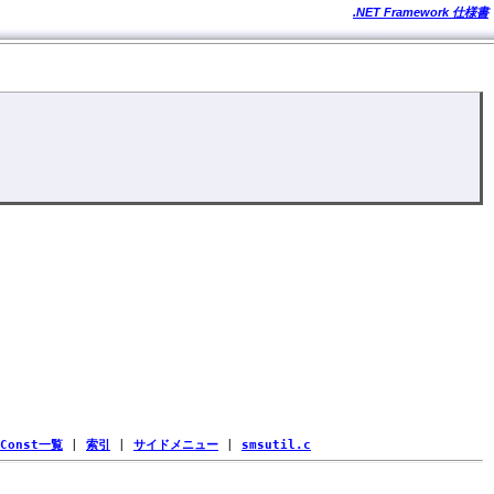
.NET Framework 仕様書
Const一覧
|
索引
|
サイドメニュー
|
smsutil.c