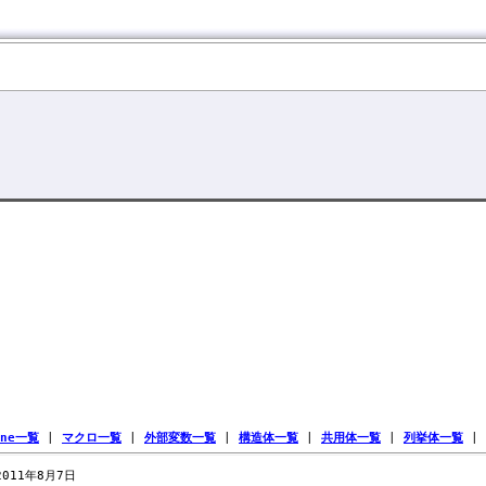
ine一覧
|
マクロ一覧
|
外部変数一覧
|
構造体一覧
|
共用体一覧
|
列挙体一覧
|
 2011年8月7日