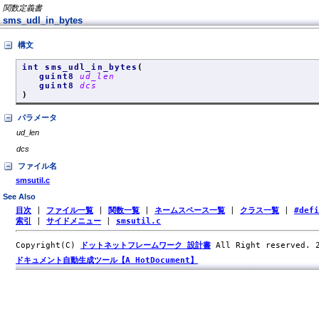
関数定義書
sms_udl_in_bytes
構文
int sms_udl_in_bytes
(
guint8
ud_len
guint8
dcs
)
パラメータ
ud_len
dcs
ファイル名
smsutil.c
See Also
目次
|
ファイル一覧
|
関数一覧
|
ネームスペース一覧
|
クラス一覧
|
#def
索引
|
サイドメニュー
|
smsutil.c
Copyright(C)
ドットネットフレームワーク 設計書
All Right reserved.
ドキュメント自動生成ツール【A HotDocument】