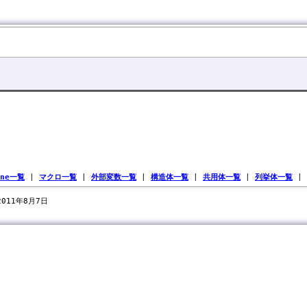
ine一覧
|
マクロ一覧
|
外部変数一覧
|
構造体一覧
|
共用体一覧
|
列挙体一覧
|
 2011年8月7日