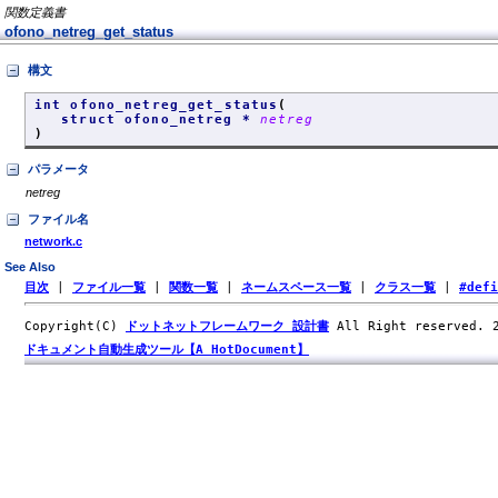
関数定義書
ofono_netreg_get_status
構文
int ofono_netreg_get_status
(
struct ofono_netreg *
netreg
)
パラメータ
netreg
ファイル名
network.c
See Also
目次
|
ファイル一覧
|
関数一覧
|
ネームスペース一覧
|
クラス一覧
|
#def
Copyright(C)
ドットネットフレームワーク 設計書
All Right reserved.
ドキュメント自動生成ツール【A HotDocument】