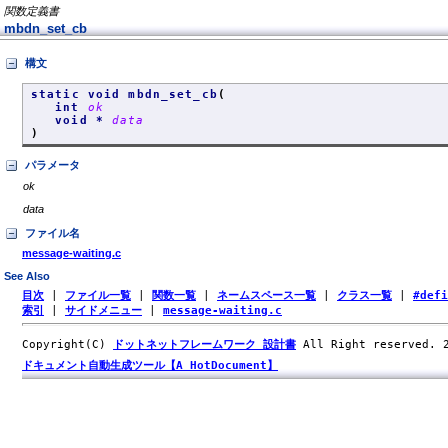
関数定義書
mbdn_set_cb
構文
static void mbdn_set_cb
(
int
ok
void *
data
)
パラメータ
ok
data
ファイル名
message-waiting.c
See Also
目次
|
ファイル一覧
|
関数一覧
|
ネームスペース一覧
|
クラス一覧
|
#def
索引
|
サイドメニュー
|
message-waiting.c
Copyright(C)
ドットネットフレームワーク 設計書
All Right reserved.
ドキュメント自動生成ツール【A HotDocument】