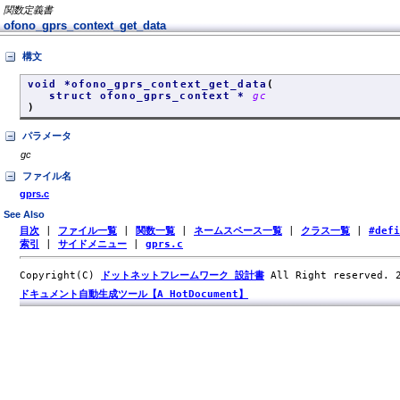
関数定義書
ofono_gprs_context_get_data
構文
void *ofono_gprs_context_get_data
(
struct ofono_gprs_context *
gc
)
パラメータ
gc
ファイル名
gprs.c
See Also
目次
|
ファイル一覧
|
関数一覧
|
ネームスペース一覧
|
クラス一覧
|
#def
索引
|
サイドメニュー
|
gprs.c
Copyright(C)
ドットネットフレームワーク 設計書
All Right reserved.
ドキュメント自動生成ツール【A HotDocument】