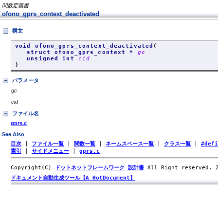
関数定義書
ofono_gprs_context_deactivated
構文
void ofono_gprs_context_deactivated
(
struct ofono_gprs_context *
gc
unsigned int
cid
)
パラメータ
gc
cid
ファイル名
gprs.c
See Also
目次
|
ファイル一覧
|
関数一覧
|
ネームスペース一覧
|
クラス一覧
|
#def
索引
|
サイドメニュー
|
gprs.c
Copyright(C)
ドットネットフレームワーク 設計書
All Right reserved.
ドキュメント自動生成ツール【A HotDocument】