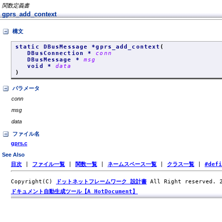
関数定義書
gprs_add_context
構文
static DBusMessage *gprs_add_context
(
DBusConnection *
conn
DBusMessage *
msg
void *
data
)
パラメータ
conn
msg
data
ファイル名
gprs.c
See Also
目次
|
ファイル一覧
|
関数一覧
|
ネームスペース一覧
|
クラス一覧
|
#def
Copyright(C)
ドットネットフレームワーク 設計書
All Right reserved.
ドキュメント自動生成ツール【A HotDocument】