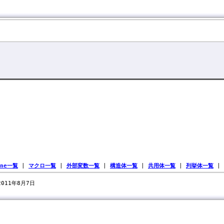
ine一覧
|
マクロ一覧
|
外部変数一覧
|
構造体一覧
|
共用体一覧
|
列挙体一覧
|
 2011年8月7日