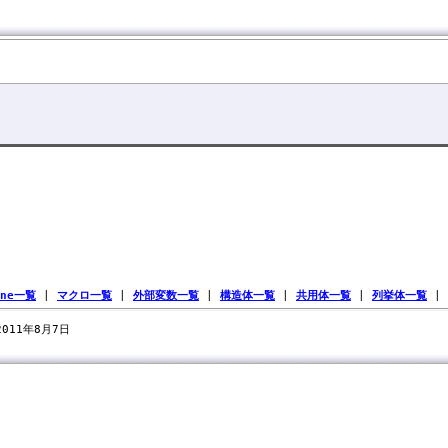
ine一覧
|
マクロ一覧
|
外部変数一覧
|
構造体一覧
|
共用体一覧
|
列挙体一覧
|
 2011年8月7日