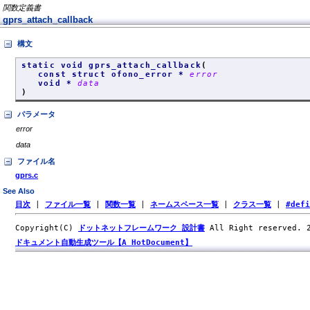
関数定義書
gprs_attach_callback
構文
static void gprs_attach_callback
(
const struct ofono_error *
error
void *
data
)
パラメータ
error
data
ファイル名
gprs.c
See Also
目次
|
ファイル一覧
|
関数一覧
|
ネームスペース一覧
|
クラス一覧
|
#def
Copyright(C)
ドットネットフレームワーク 設計書
All Right reserved.
ドキュメント自動生成ツール【A HotDocument】