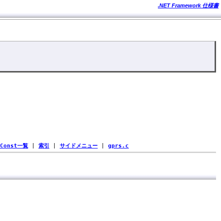
.NET Framework 仕様書
Const一覧
|
索引
|
サイドメニュー
|
gprs.c