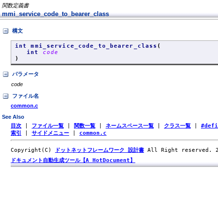
関数定義書
mmi_service_code_to_bearer_class
構文
int mmi_service_code_to_bearer_class
(
int
code
)
パラメータ
code
ファイル名
common.c
See Also
目次
|
ファイル一覧
|
関数一覧
|
ネームスペース一覧
|
クラス一覧
|
#def
索引
|
サイドメニュー
|
common.c
Copyright(C)
ドットネットフレームワーク 設計書
All Right reserved.
ドキュメント自動生成ツール【A HotDocument】