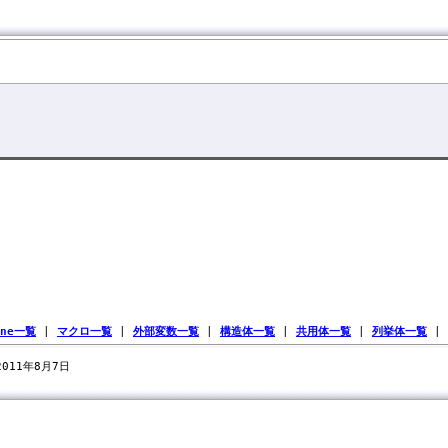
ine一覧
|
マクロ一覧
|
外部変数一覧
|
構造体一覧
|
共用体一覧
|
列挙体一覧
|
 2011年8月7日