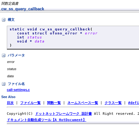
関数定義書
cw_ss_query_callback
構文
static void cw_ss_query_callback
(
const struct ofono_error *
error
int
status
void *
data
)
パラメータ
error
status
data
ファイル名
call-settings.c
See Also
目次
|
ファイル一覧
|
関数一覧
|
ネームスペース一覧
|
クラス一覧
|
#def
Copyright(C)
ドットネットフレームワーク 設計書
All Right reserved.
ドキュメント自動生成ツール【A HotDocument】