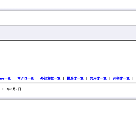
ine一覧
|
マクロ一覧
|
外部変数一覧
|
構造体一覧
|
共用体一覧
|
列挙体一覧
|
 2011年8月7日