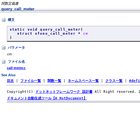
関数定義書
query_call_meter
構文
static void query_call_meter
(
struct ofono_call_meter *
cm
)
パラメータ
cm
ファイル名
call-meter.c
See Also
目次
|
ファイル一覧
|
関数一覧
|
ネームスペース一覧
|
クラス一覧
|
#def
Copyright(C)
ドットネットフレームワーク 設計書
All Right reserved.
ドキュメント自動生成ツール【A HotDocument】