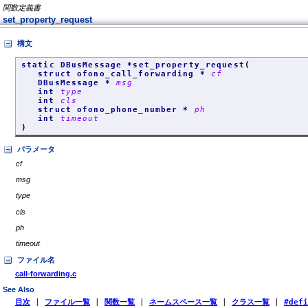
関数定義書
set_property_request
構文
static DBusMessage *set_property_request
(
struct ofono_call_forwarding *
cf
DBusMessage *
msg
int
type
int
cls
struct ofono_phone_number *
ph
int
timeout
)
パラメータ
cf
msg
type
cls
ph
timeout
ファイル名
call-forwarding.c
See Also
目次
|
ファイル一覧
|
関数一覧
|
ネームスペース一覧
|
クラス一覧
|
#def