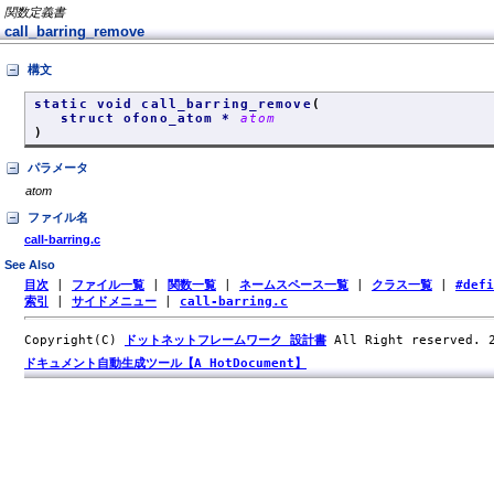
関数定義書
call_barring_remove
構文
static void call_barring_remove
(
struct ofono_atom *
atom
)
パラメータ
atom
ファイル名
call-barring.c
See Also
目次
|
ファイル一覧
|
関数一覧
|
ネームスペース一覧
|
クラス一覧
|
#def
索引
|
サイドメニュー
|
call-barring.c
Copyright(C)
ドットネットフレームワーク 設計書
All Right reserved.
ドキュメント自動生成ツール【A HotDocument】