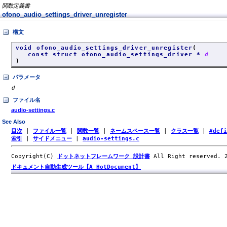
関数定義書
ofono_audio_settings_driver_unregister
構文
void ofono_audio_settings_driver_unregister
(
const struct ofono_audio_settings_driver *
d
)
パラメータ
d
ファイル名
audio-settings.c
See Also
目次
|
ファイル一覧
|
関数一覧
|
ネームスペース一覧
|
クラス一覧
|
#def
索引
|
サイドメニュー
|
audio-settings.c
Copyright(C)
ドットネットフレームワーク 設計書
All Right reserved.
ドキュメント自動生成ツール【A HotDocument】