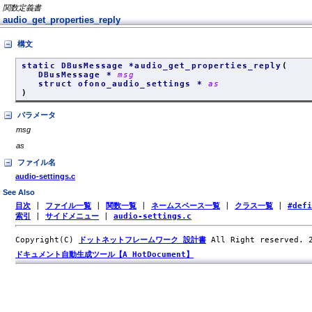
関数定義書
audio_get_properties_reply
構文
static DBusMessage *audio_get_properties_reply
(
DBusMessage *
msg
struct ofono_audio_settings *
as
)
パラメータ
msg
as
ファイル名
audio-settings.c
See Also
目次
|
ファイル一覧
|
関数一覧
|
ネームスペース一覧
|
クラス一覧
|
#def
索引
|
サイドメニュー
|
audio-settings.c
Copyright(C)
ドットネットフレームワーク 設計書
All Right reserved.
ドキュメント自動生成ツール【A HotDocument】