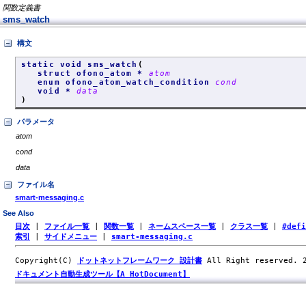
関数定義書
sms_watch
構文
static void sms_watch
(
struct ofono_atom *
atom
enum ofono_atom_watch_condition
cond
void *
data
)
パラメータ
atom
cond
data
ファイル名
smart-messaging.c
See Also
目次
|
ファイル一覧
|
関数一覧
|
ネームスペース一覧
|
クラス一覧
|
#def
索引
|
サイドメニュー
|
smart-messaging.c
Copyright(C)
ドットネットフレームワーク 設計書
All Right reserved.
ドキュメント自動生成ツール【A HotDocument】