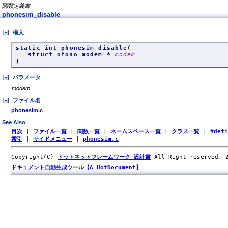
関数定義書
phonesim_disable
構文
static int phonesim_disable
(
struct ofono_modem *
modem
)
パラメータ
modem
ファイル名
phonesim.c
See Also
目次
|
ファイル一覧
|
関数一覧
|
ネームスペース一覧
|
クラス一覧
|
#def
索引
|
サイドメニュー
|
phonesim.c
Copyright(C)
ドットネットフレームワーク 設計書
All Right reserved.
ドキュメント自動生成ツール【A HotDocument】