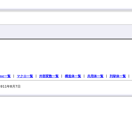
ine一覧
|
マクロ一覧
|
外部変数一覧
|
構造体一覧
|
共用体一覧
|
列挙体一覧
|
 2011年8月7日