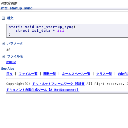
関数定義書
mtc_startup_synq
構文
static void mtc_startup_synq
(
struct isi_data *
isi
)
パラメータ
isi
ファイル名
n900.c
See Also
目次
|
ファイル一覧
|
関数一覧
|
ネームスペース一覧
|
クラス一覧
|
#def
Copyright(C)
ドットネットフレームワーク 設計書
All Right reserved.
ドキュメント自動生成ツール【A HotDocument】