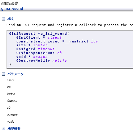
関数定義書
g_isi_vsend
構文
Send an ISI request and register a callback to process the r
GIsiRequest *g_isi_vsend
(
GIsiClient *
client
const struct iovec *__restrict
iov
size_t
iovlen
unsigned
timeout
GIsiResponseFunc
cb
void *
opaque
GDestroyNotify
notify
)
パラメータ
client
iov
iovlen
timeout
cb
opaque
notify
機能概要