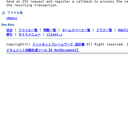
Send an ISI request and register a callback to process the re
the resulting transaction.
ファイル名
client.c
See Also
目次
|
ファイル一覧
|
関数一覧
|
ネームスペース一覧
|
クラス一覧
|
#def
索引
|
サイドメニュー
|
client.c
Copyright(C)
ドットネットフレームワーク 設計書
All Right reserved.
ドキュメント自動生成ツール【A HotDocument】