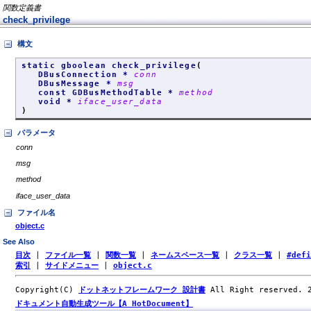
関数定義書
check_privilege
構文
static gboolean check_privilege
(
DBusConnection *
conn
DBusMessage *
msg
const GDBusMethodTable *
method
void *
iface_user_data
)
パラメータ
conn
msg
method
iface_user_data
ファイル名
object.c
See Also
目次
|
ファイル一覧
|
関数一覧
|
ネームスペース一覧
|
クラス一覧
|
#def
索引
|
サイドメニュー
|
object.c
Copyright(C)
ドットネットフレームワーク 設計書
All Right reserved.
ドキュメント自動生成ツール【A HotDocument】