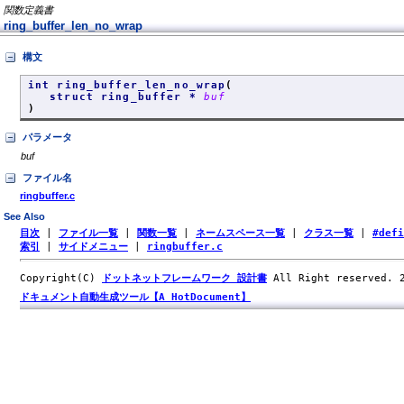
関数定義書
ring_buffer_len_no_wrap
構文
int ring_buffer_len_no_wrap
(
struct ring_buffer *
buf
)
パラメータ
buf
ファイル名
ringbuffer.c
See Also
目次
|
ファイル一覧
|
関数一覧
|
ネームスペース一覧
|
クラス一覧
|
#def
索引
|
サイドメニュー
|
ringbuffer.c
Copyright(C)
ドットネットフレームワーク 設計書
All Right reserved.
ドキュメント自動生成ツール【A HotDocument】