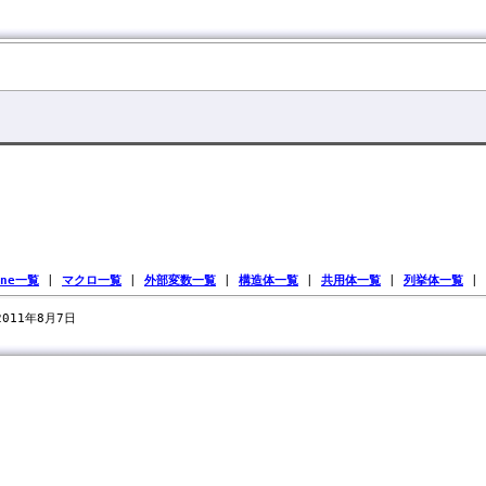
ine一覧
|
マクロ一覧
|
外部変数一覧
|
構造体一覧
|
共用体一覧
|
列挙体一覧
|
 2011年8月7日