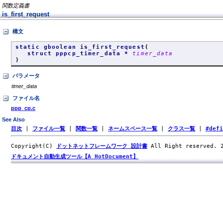
関数定義書
is_first_request
構文
static gboolean is_first_request
(
struct pppcp_timer_data *
timer_data
)
パラメータ
timer_data
ファイル名
ppp_cp.c
See Also
目次
|
ファイル一覧
|
関数一覧
|
ネームスペース一覧
|
クラス一覧
|
#def
Copyright(C)
ドットネットフレームワーク 設計書
All Right reserved.
ドキュメント自動生成ツール【A HotDocument】