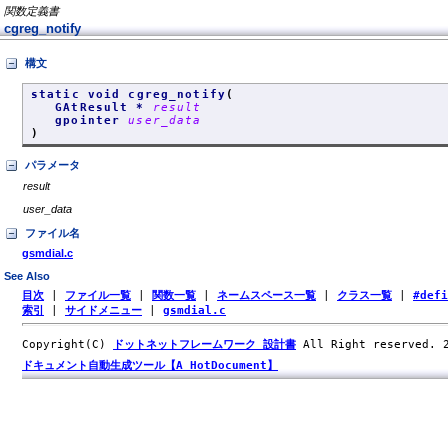
関数定義書
cgreg_notify
構文
static void cgreg_notify
(
GAtResult *
result
gpointer
user_data
)
パラメータ
result
user_data
ファイル名
gsmdial.c
See Also
目次
|
ファイル一覧
|
関数一覧
|
ネームスペース一覧
|
クラス一覧
|
#def
索引
|
サイドメニュー
|
gsmdial.c
Copyright(C)
ドットネットフレームワーク 設計書
All Right reserved.
ドキュメント自動生成ツール【A HotDocument】