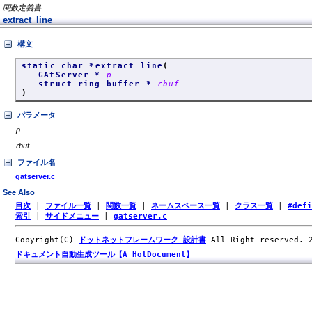
関数定義書
extract_line
構文
static char *extract_line
(
GAtServer *
p
struct ring_buffer *
rbuf
)
パラメータ
p
rbuf
ファイル名
gatserver.c
See Also
目次
|
ファイル一覧
|
関数一覧
|
ネームスペース一覧
|
クラス一覧
|
#def
索引
|
サイドメニュー
|
gatserver.c
Copyright(C)
ドットネットフレームワーク 設計書
All Right reserved.
ドキュメント自動生成ツール【A HotDocument】