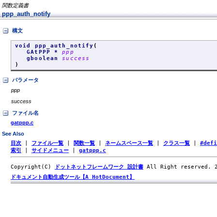
関数定義書
ppp_auth_notify
構文
void ppp_auth_notify
(
GAtPPP *
ppp
gboolean
success
)
パラメータ
ppp
success
ファイル名
gatppp.c
See Also
目次
|
ファイル一覧
|
関数一覧
|
ネームスペース一覧
|
クラス一覧
|
#def
索引
|
サイドメニュー
|
gatppp.c
Copyright(C)
ドットネットフレームワーク 設計書
All Right reserved.
ドキュメント自動生成ツール【A HotDocument】