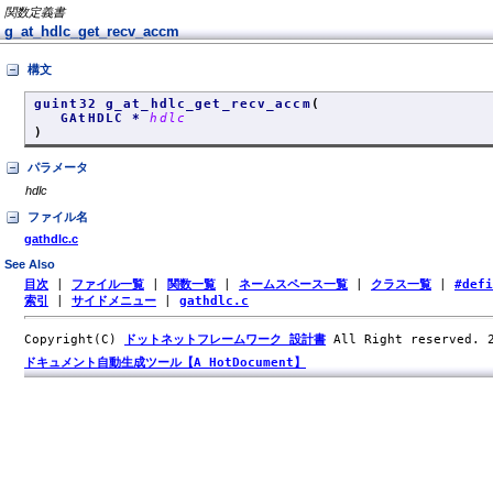
関数定義書
g_at_hdlc_get_recv_accm
構文
guint32 g_at_hdlc_get_recv_accm
(
GAtHDLC *
hdlc
)
パラメータ
hdlc
ファイル名
gathdlc.c
See Also
目次
|
ファイル一覧
|
関数一覧
|
ネームスペース一覧
|
クラス一覧
|
#def
索引
|
サイドメニュー
|
gathdlc.c
Copyright(C)
ドットネットフレームワーク 設計書
All Right reserved.
ドキュメント自動生成ツール【A HotDocument】